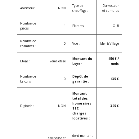
Type de
Convecteur
Ascenseur :
NON
chauffage :
et cumulus
Nombre de
1
Placards :
OUI
pièces :
Nombre de
0
Vue :
Mer & Village
chambres :
Montant du
450 € /
Etage :
2ème étage
Loyer
mois
Nombre de
Dépôt de
0
435 €
balcons
garantie :
Montant
total des
honoraires
Digicode :
NON
325 €
TTC
charges
locatives :
dont montant
aménagée et