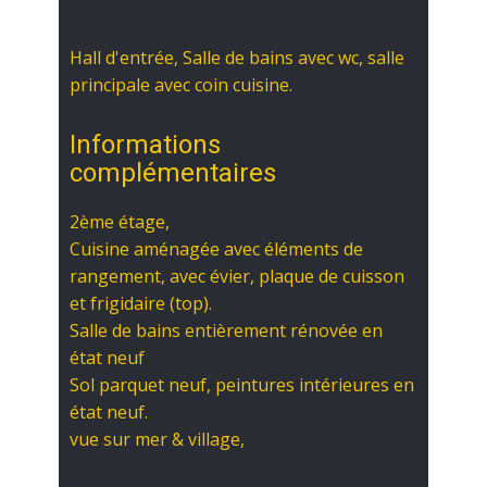
Hall d'entrée, Salle de bains avec wc, salle
principale avec coin cuisine.
Informations
complémentaires
2ème étage,
Cuisine aménagée avec éléments de
rangement, avec évier, plaque de cuisson
et frigidaire (top).
Salle de bains entièrement rénovée en
état neuf
Sol parquet neuf, peintures intérieures en
état neuf.
vue sur mer & village,