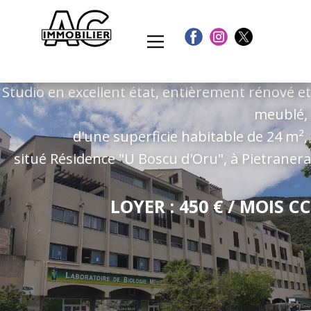
Studio
à PIETRANERA
Studio en excellent état, entièrement rénové et
meublé,
d'une superficie habitable de 24 m²,
situé Résidence "U Boscu d'Oru", à Pietranera
LOYER : 450 € / MOIS CC