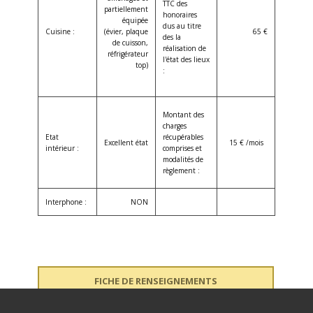
TTC des
partiellement
honoraires
équipée
dus au titre
Cuisine :
(évier, plaque
65 €
des la
de cuisson,
réalisation de
réfrigérateur
l'état des lieux
top)
:
Montant des
charges
Etat
récupérables
Excellent état
15 € /mois
intérieur :
comprises et
modalités de
règlement :
Interphone :
NON
FICHE DE RENSEIGNEMENTS
CANDIDATURE LOCATAIRE