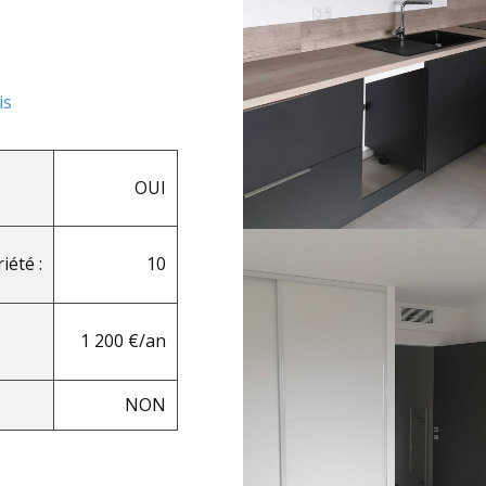
is
OUI
iété :
10
1 200 €/an
NON