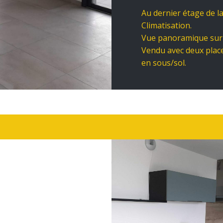
Au dernier étage de la
Climatisation.
Vue panoramique sur
Vendu avec deux place
en sous/sol.