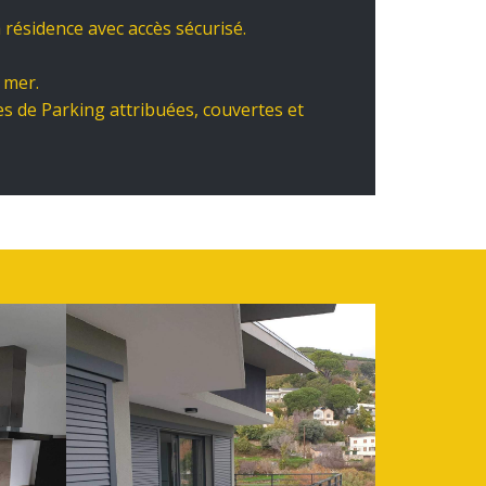
 résidence avec accès sécurisé.
 mer.
s de Parking attribuées, couvertes et