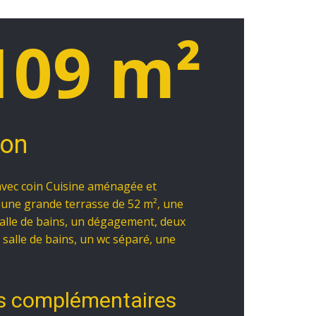
109 m²
ion
 avec coin Cuisine aménagée et
 une grande terrasse de 52 m², une
salle de bains, un dégagement, deux
salle de bains, un wc séparé, une
s complémentaires