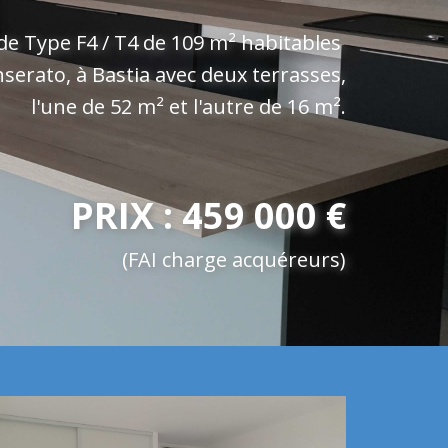
g de Type F4 / T4 de 109 m² habitables
nserato, à Bastia avec deux terrasses,
l'une de 52 m² et l'autre de 16 m².
PRIX : 459 000 €
(FAI charge acquéreurs)