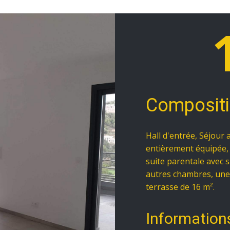
Composit
Hall d'entrée, Séjour
entièrement équipée,
suite parentale avec 
autres chambres, une 
terrasse de 16 m².
Information