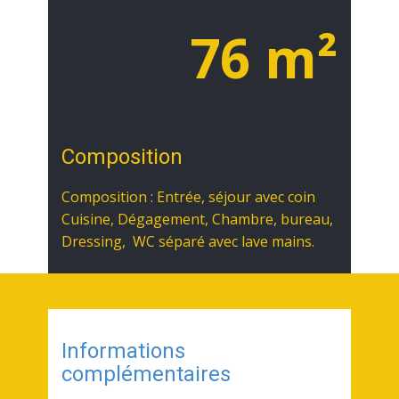
76 m²
Composition
Composition : Entrée, séjour avec coin
Cuisine, Dégagement, Chambre, bureau,
Dressing, WC séparé avec lave mains.
Informations
complémentaires