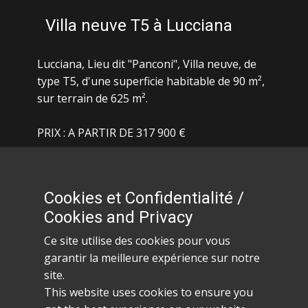
Villa neuve T5 à Lucciana
Lucciana, Lieu dit "Panconi", Villa neuve, de
type T5, d'une superficie habitable de 90 m²,
sur terrain de 625 m².
PRIX : ​A PARTIR DE 317 900 €
PLUS DE DETAILS
Cookies et Confidentialité /
Vente sur plan, modifications
Cookies and Privacy
possibles, ensemble résidentiel,
Ce site utilise des cookies pour vous
proche toutes commodités, toit
garantir la meilleure expérience sur notre
4 pentes, nouvelles normes de
site.
constructions, nombreuses
This website uses cookies to ensure you
options disponibles